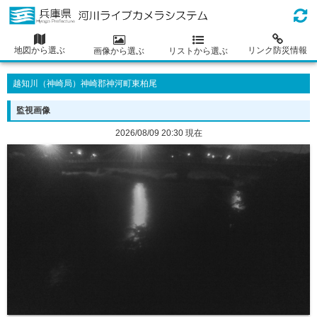
地図から選ぶ
リンク防災情報
画像から選ぶ
リストから選ぶ
越知川（神崎局）神崎郡神河町東柏尾
監視画像
2026/08/09 20:30 現在