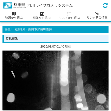
地図から選ぶ
リンク防災情報
画像から選ぶ
リストから選ぶ
菅生川（護持局）姫路市夢前町護持
監視画像
2026/08/07 01:40 現在