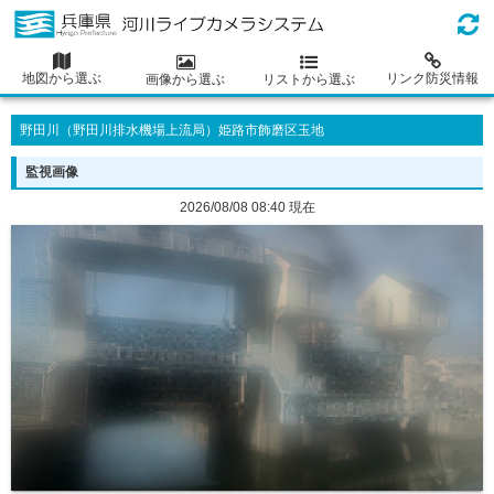
地図から選ぶ
リンク防災情報
画像から選ぶ
リストから選ぶ
野田川（野田川排水機場上流局）姫路市飾磨区玉地
監視画像
2026/08/08 08:40 現在