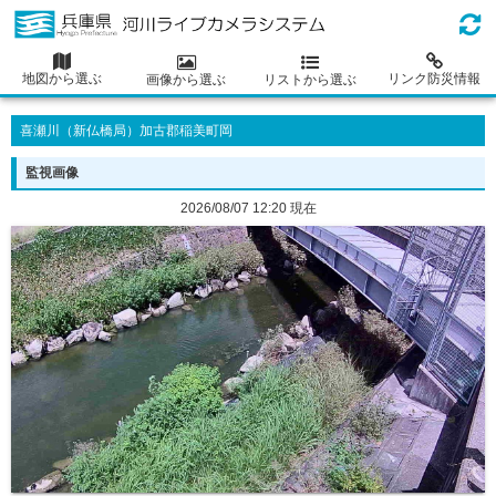
地図から選ぶ
リンク防災情報
画像から選ぶ
リストから選ぶ
喜瀬川（新仏橋局）加古郡稲美町岡
監視画像
2026/08/07 12:20 現在