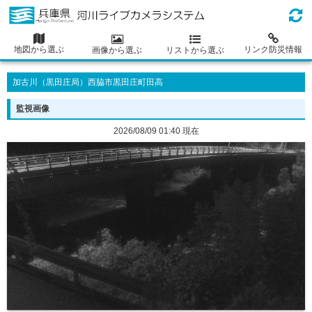
地図から選ぶ
リンク防災情報
画像から選ぶ
リストから選ぶ
加古川（黒田庄局）西脇市黒田庄町田高
監視画像
2026/08/09 01:40 現在