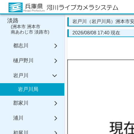
淡路
岩戸川（岩戸川局）洲本市
(
洲本市
洲本市
南あわじ市
淡路市
)
2026/08/08 17:40 現在
都志川
樋戸野川
岩戸川
岩戸川局
郡家川
浦川
初尾川