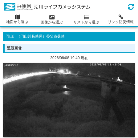
地図から選ぶ
リンク防災情報
画像から選ぶ
リストから選ぶ
円山川（円山川藪崎局）養父市薮崎
監視画像
2026/08/08 19:40 現在