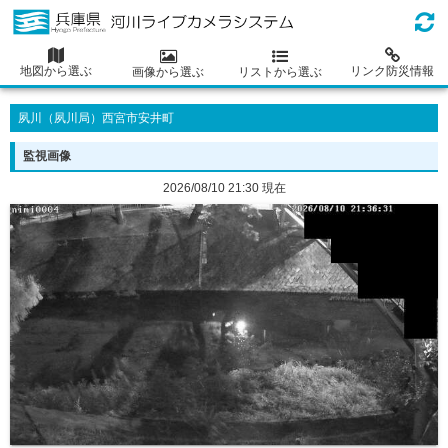
地図から選ぶ
リンク防災情報
画像から選ぶ
リストから選ぶ
夙川（夙川局）西宮市安井町
監視画像
2026/08/10 21:30 現在